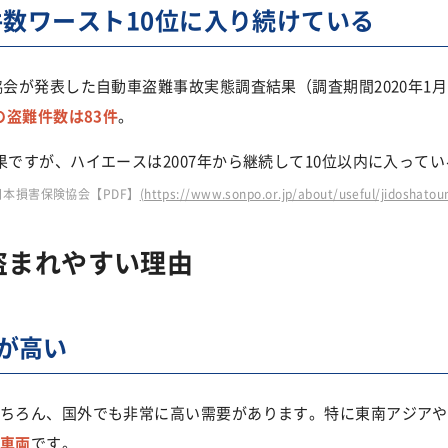
件数ワースト10位に入り続けている
会が発表した自動車盗難事故実態調査結果（調査期間2020年1月1日
の盗難件数は83件
。
果ですが、ハイエースは2007年から継続して10位以内に入って
日本損害保険協会【PDF】
(https://www.sonpo.or.jp/about/useful/jidoshato
盗まれやすい理由
が高い
ちろん、国外でも非常に高い需要があります。特に東南アジアや
車両
です。