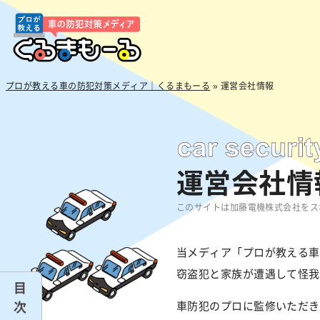
プロが教える車の防犯対策メディア｜くるまもーる
»
運営会社情報
運営会社情
このサイトは加藤電機株式会社をスポ
当メディア「プロが教える車
窃盗犯と家族が遭遇して怪我
目
次
車防犯のプロに監修いただき