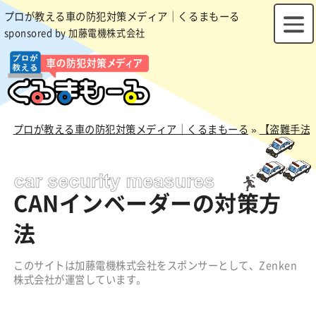
プロが教える車の防犯対策メディア｜くるまもーる
sponsored by 加藤電機株式会社
プロが教える車の防犯対策メディア｜くるまもーる
»
【盗難手法
CANインベーダーの対策方
法
このサイトは加藤電機株式会社をスポンサーとして、Zenken
株式会社が運営しています。